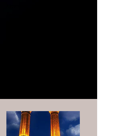
Kimmerer, Skythen, Meder, Byzantiner,
Perser, Urartier, Römer, Mongolen,
Ilchaniden, Safavis und Seldschuken.
Es ist möglich, die kulturelle Vielfalt in
den historischen Artefakten zu sehen.
Wer nach Erzurum, das für sein
Skigebiet auf dem Palandöken
berühmt ist, zum Skifahren kommt, hat
viele Gründe, einen kulturellen Ausflug
zu unternehmen. Einige davon sind: