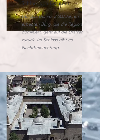
Schloss von Erzurum
Der Bau der vor 2.500 Jahren
erbauten Burg, die die Region
dominiert, geht auf die Urarter
zurück. Im Schloss gibt es
Nachtbeleuchtung.