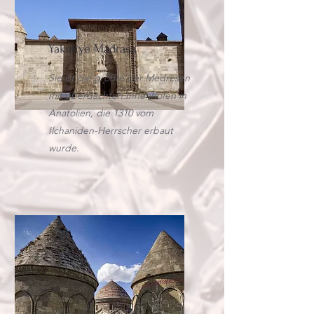
Yakutiye Madrasa
Sie ist die größte der Medresen
mit überdachten Innenhöfen in
Anatolien, die 1310 vom
Ilchaniden-Herrscher erbaut
wurde.