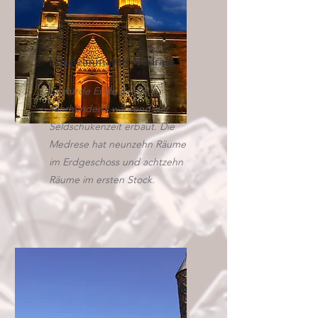
Doppelminarett
Madrasa
Es wurde Ende des 13.
Jahrhunderts während der
Seldschukenzeit erbaut. Die
Medrese hat neunzehn Räume
im Erdgeschoss und achtzehn
Räume im ersten Stock.