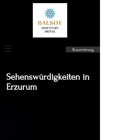
Reservierung
Sehenswürdigkeiten in
Erzurum
Erzurum, auch bekannt als das Land
von Dadaşlar, lag zunächst innerhalb
der Grenzen des Oströmischen
Reiches und beherbergte später viele
Zivilisationen wie Sassaniden,