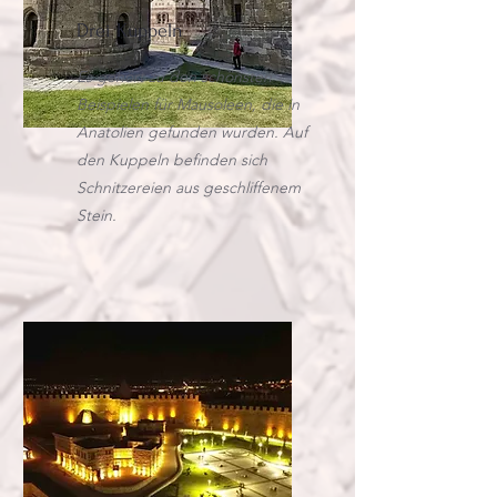
Drei Kuppeln
Es gehört zu den schönsten
Beispielen für Mausoleen, die in
Anatolien gefunden wurden. Auf
den Kuppeln befinden sich
Schnitzereien aus geschliffenem
Stein.